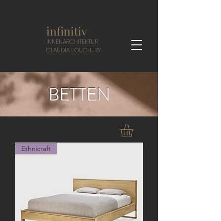
infinitiv
I
NNENARCHITEKTUR
CLAUDIA BOUCHERY
BETTEN
Ethnicraft