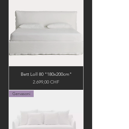
Bett Loll 80 "180x200cm"
Preis
2.699,00 CHF
Gervasoni