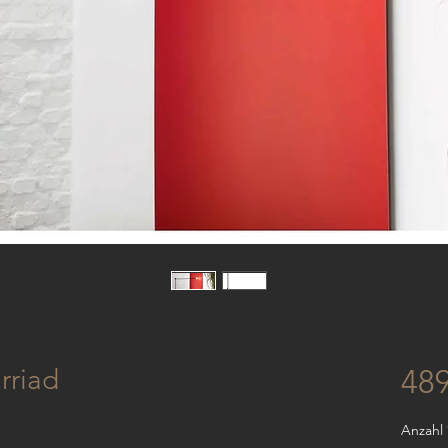
rriad
48
Anzahl