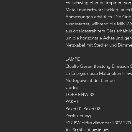
Freischwingerlampe inspiriert v
Metall mattschwarz lackiert, auch 
Abmessungen erhältlich. Die Orig
ausgestattet, während die MINI-V
aus opalgestrahltem Glas erhältlic
um die horizontale Achse und gena
Netzkabel mit Stecker und Dimmer
LAMPE
Quelle Gesamtleistung Emission 
cri Energieklasse Materialien Hin
Nettogewicht der Lampe
Codes
TOPF ENW 32
PAKET
Paket 01 Paket 02
Zertifizierung
E27 8W diffus dimmbar 230V 2700
A+ Stahl + Aluminium