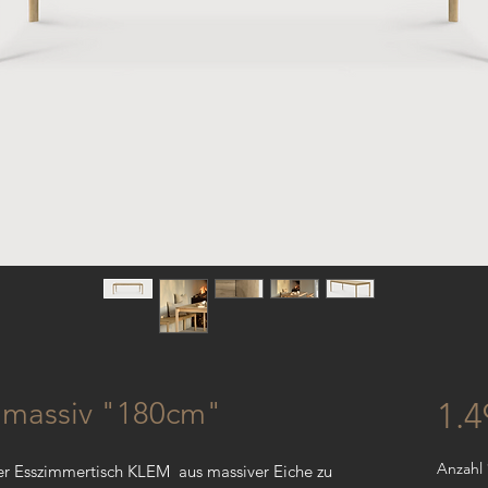
 massiv "180cm"
1.
Anzahl
der Esszimmertisch KLEM aus massiver Eiche zu