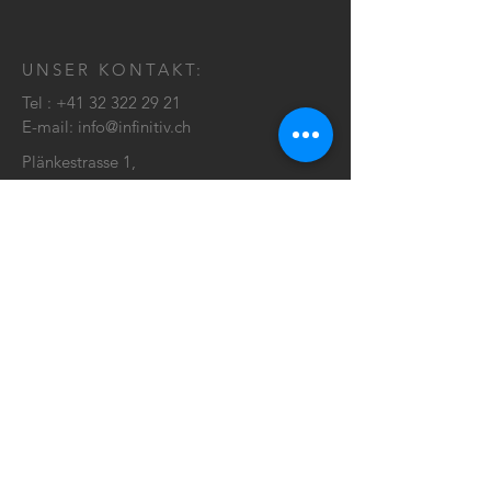
UNSER KONTAKT:
Tel :
+41 32 322 29 21
E-mail:
info@infinitiv.ch
Plänkestrasse 1,
2502 Biel/Bienne
KONTAKT: