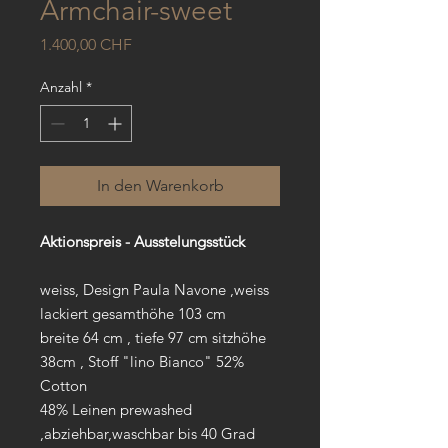
Armchair-sweet
Preis
1.400,00 CHF
Anzahl
*
In den Warenkorb
Aktionspreis - Ausstelungsstück
weiss, Design Paula Navone ,weiss
lackiert gesamthöhe 103 cm
breite 64 cm , tiefe 97 cm sitzhöhe
38cm , Stoff "lino Bianco" 52%
Cotton
48% Leinen prewashed
,abziehbar,waschbar bis 40 Grad