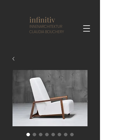
infinitiv
I
NNENARCHITEKTUR
CLAUDIA BOUCHERY