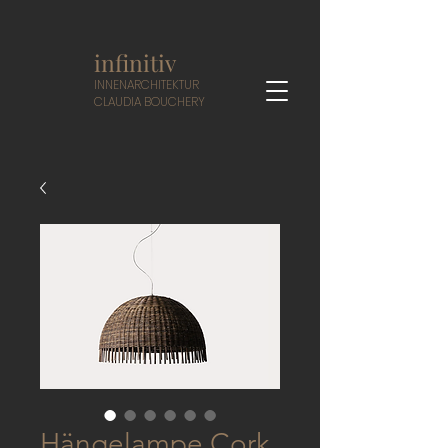
infinitiv
I
NNENARCHITEKTUR
CLAUDIA BOUCHERY
Hängelampe Cork