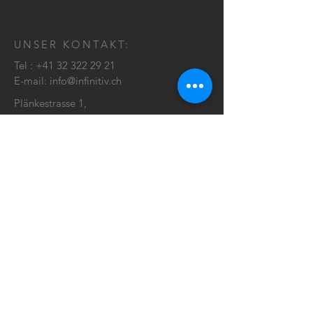
UNSER KONTAKT:
Tel :
+41 32 322 29 21
E-mail:
info@infinitiv.ch
Plänkestrasse 1,
2502 Biel/Bienne
KONTAKT: