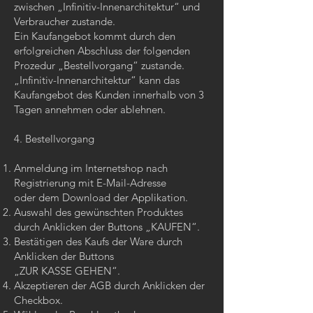
zwischen „Infinitiv-Innenarchitektur“ und
Verbraucher zustande.
Ein Kaufangebot kommt durch den
erfolgreichen Abschluss der folgenden
Prozedur „Bestellvorgang“ zustande.
„Infinitiv-Innenarchitektur“ kann das
Kaufangebot des Kunden innerhalb von 3
Tagen annehmen oder ablehnen.
4. Bestellvorgang
Anmeldung im Internetshop nach
Registrierung mit E-Mail-Adresse
oder dem Download der Applikation.
Auswahl des gewünschten Produktes
durch Anklicken der Buttons „KAUFEN“.
Bestätigen des Kaufs der Ware durch
Anklicken der Buttons
„ZUR KASSE GEHEN“.
Akzeptieren der AGB durch Anklicken der
Checkbox.