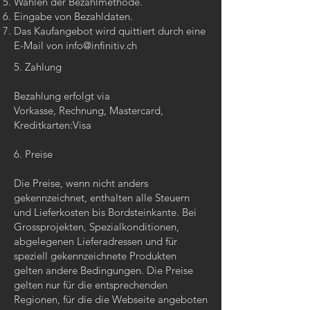
Wählen der Bezahlmethode.
Eingabe von Bezahldaten.
Das Kaufangebot wird quittiert durch eine
E-Mail von
info@infinitiv.ch
5. Zahlung
Bezahlung erfolgt via
Vorkasse, Rechnung, Mastercard,
Kreditkarten:Visa
6. Preise
Die Preise, wenn nicht anders
gekennzeichnet, enthalten alle Steuern
und Lieferkosten bis Bordsteinkante. Bei
Grossprojekten, Spezialkonditionen,
abgelegenen Lieferadressen und für
speziell gekennzeichnete Produkten
gelten andere Bedingungen. Die Preise
gelten nur für die entsprechenden
Regionen, für die die Webseite angeboten