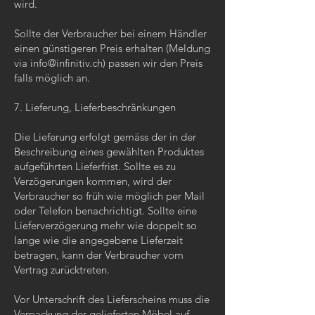
wird.
Sollte der Verbraucher bei einem Händler
einen günstigeren Preis erhalten (Meldung
via
info@infinitiv.ch
) passen wir den Preis
falls möglich an.
7. Lieferung, Lieferbeschränkungen
Die Lieferung erfolgt gemäss der in der
Beschreibung eines gewählten Produktes
aufgeführten Lieferfrist. Sollte es zu
Verzögerungen kommen, wird der
Verbraucher so früh wie möglich per Mail
oder Telefon benachrichtigt. Sollte eine
Lieferverzögerung mehr wie doppelt so
lange wie die angegebene Lieferzeit
betragen, kann der Verbraucher vom
Vertrag zurücktreten.
Vor Unterschrift des Lieferscheins muss die
Verpackung der gelieferten Möbel auf