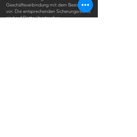
Geschäftsverbindung mit dem Besteller
vor. Die entsprechenden Sicherungsrechte
sind auf Dritte übertragbar.
Ein Recht zur Aufrechnung steht dem
Verbraucher nur zu,
wenn ihre Gegenansprüche rechtskräftig
festgestellt oder
von „Infinitiv-Innenarchitektur“
unbestritten oder anerkannt sind.
Ausserdem hat der Verbraucher ein
Zurückbehaltungsrecht nur,
wenn und soweit der Gegenanspruch auf
dem gleichen Vertragsverhältnis beruht.
11. Schlichtungsstelle
„Infinitiv-Innenarchitektur“ nimmt nicht an
einem Streitbeilegungsverfahren vor einer