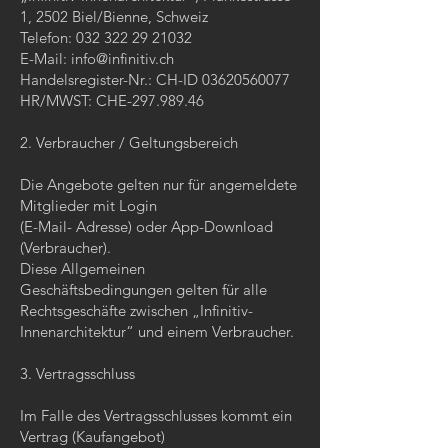
1, 2502 Biel/Bienne, Schweiz
Telefon:
032 322 29 21032
E-Mail:
info@infinitiv.ch
Handelsregister-Nr.: CH-ID
03620560077
HR/MWST: CHE-297.989.46
2. Verbraucher / Geltungsbereich
Die Angebote gelten nur für angemeldete
Mitglieder mit Login
(E-Mail- Adresse) oder App-Download
(Verbraucher).
Diese Allgemeinen
Geschäftsbedingungen gelten für alle
Rechtsgeschäfte zwischen „Infinitiv-
Innenarchitektur“ und einem Verbraucher.
3. Vertragsschluss
Im Falle des Vertragsschlusses kommt ein
Vertrag (Kaufangebot)