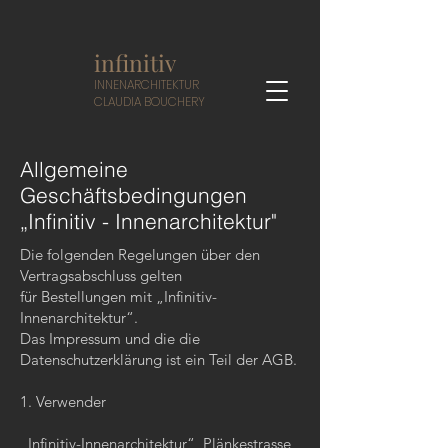
infinitiv
I
NNENARCHITEKTUR
CLAUDIA BOUCHERY
Allgemeine
Geschäftsbedingungen
„Infinitiv - Innenarchitektur"
Die folgenden Regelungen über den
Vertragsabschluss gelten
für Bestellungen mit „Infinitiv-
Innenarchitektur“.
Das Impressum und die die
Datenschutzerklärung ist ein Teil der AGB.
1. Verwender
„Infinitiv-Innenarchitektur“, Plänkestrasse