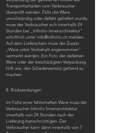
Transportschäden vom Verbraucher
überprüft werden. Falls die Ware
unvollständig oder defekt geliefert wurde,
muss der Verbraucher sich innerhalb 24
Stunden bei „Infinitiv-Innenarchitektur“
schriftlich unter
info@infinitiv.ch
melden.
Auf dem Lieferschein muss der Zusatz
„Ware unter Vorbehalt angenommen“
vermerkt werden. Ein Foto der defekten
Ware oder der beschädigten Verpackung
hilft uns, den Schadensersatz geltend zu
machen.
8. Rücksendungen
Im Falle einer fehlerhaften Ware muss der
Verbraucher Infinitiv Innenarchitektur
innerhalb von 24 Stunden nach der
Lieferung benachrichtigen. Der
Verbraucher kann dann innerhalb von 7